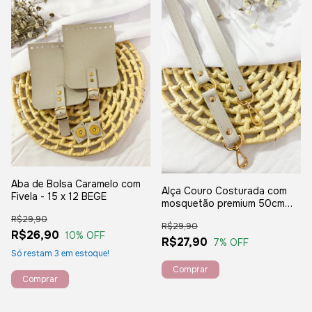
Aba de Bolsa Caramelo com
Alça Couro Costurada com
Fivela - 15 x 12 BEGE
mosquetão premium 50cm
bege
R$29,90
R$29,90
R$26,90
10
% OFF
R$27,90
7
% OFF
Só restam
3
em estoque!