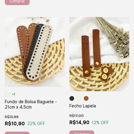
Comprar
+3
Fundo de Bolsa Baguete -
Fecho Lapela
21cm x 4,5cm
R$17,00
R$13,99
R$14,90
12
% OFF
R$10,90
22
% OFF