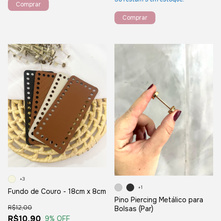
+3
+1
Fundo de Couro - 18cm x 8cm
Pino Piercing Metálico para
R$12,00
Bolsas (Par)
R$10,90
9
% OFF