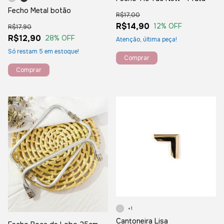
Fecho Metal botão
R$17,00
R$14,90
12
% OFF
R$17,90
R$12,90
28
% OFF
Atenção, última peça!
Só restam
5
em estoque!
Comprar
+1
Cantoneira Lisa