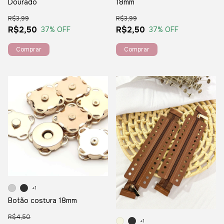
Dourado
18mm
R$3,99
R$3,99
R$2,50
R$2,50
37
% OFF
37
% OFF
+1
Botão costura 18mm
R$4,50
+1