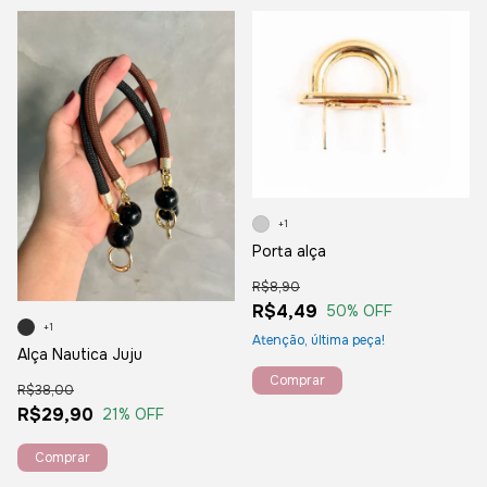
+1
Porta alça
R$8,90
R$4,49
50
% OFF
+1
Atenção, última peça!
Alça Nautica Juju
Comprar
R$38,00
R$29,90
21
% OFF
Comprar