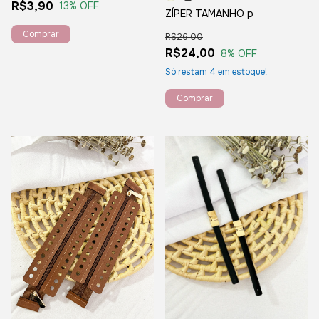
R$3,90
13
% OFF
ZÍPER TAMANHO p
Comprar
R$26,00
R$24,00
8
% OFF
Só restam
4
em estoque!
Comprar