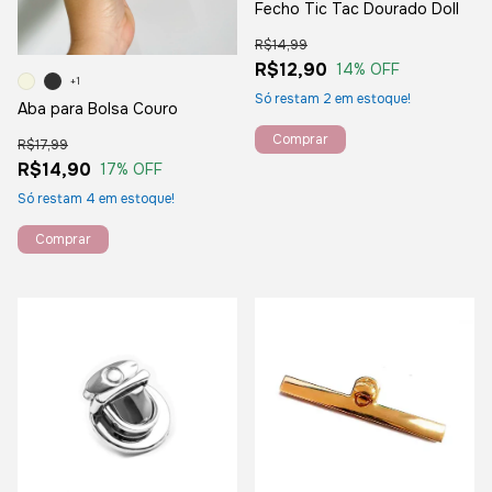
Fecho Tic Tac Dourado Doll
R$14,99
R$12,90
14
% OFF
+1
Só restam
2
em estoque!
Aba para Bolsa Couro
R$17,99
R$14,90
17
% OFF
Só restam
4
em estoque!
Comprar