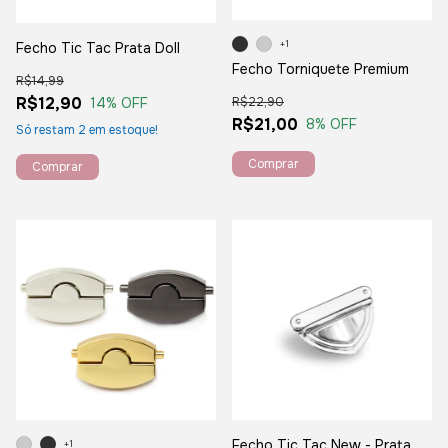
+1
Fecho Tic Tac Prata Doll
Fecho Torniquete Premium
R$14,99
R$12,90
R$22,90
14
% OFF
R$21,00
8
% OFF
Só restam
2
em estoque!
Comprar
Fecho Tic Tac New - Prata
+1