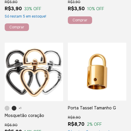
R$5,80
R$3,90
R$3,90
R$3,50
33
% OFF
10
% OFF
Só restam
5
em estoque!
Comprar
Comprar
Porta Tassel Tamanho G
+1
Mosquetão coração
R$8,90
R$8,70
2
% OFF
R$6,90