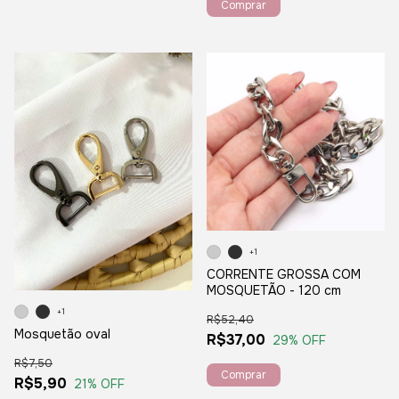
Comprar
+1
CORRENTE GROSSA COM
MOSQUETÃO - 120 cm
+1
R$52,40
Mosquetão oval
R$37,00
29
% OFF
R$7,50
Comprar
R$5,90
21
% OFF