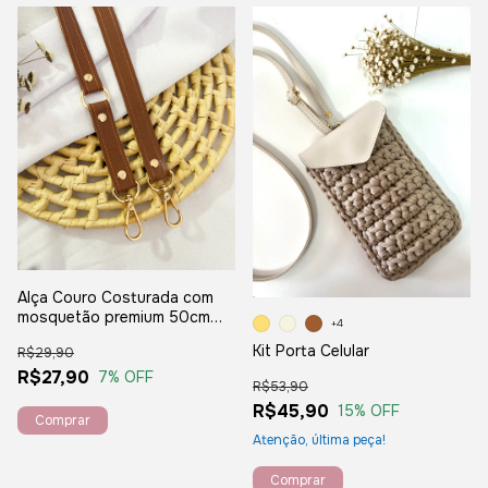
Alça Couro Costurada com
mosquetão premium 50cm
+4
caramelo
Kit Porta Celular
R$29,90
R$27,90
7
% OFF
R$53,90
R$45,90
15
% OFF
Atenção, última peça!
Comprar