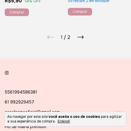
R$5,90
14
% OFF
Só restam
2
em estoque!
Comprar
1
/
2
5561994586381
61 992929457
casatramaoficial@gmail.com
Ao navegar por este site
você aceita o uso de cookies
para agilizar
a sua experiência de compra.
Entendi
Fio de malha premium