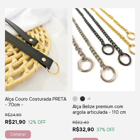
Alça Couro Costurada PRETA
+1
- 70cm -
Alça Belize premium com
argola articulada - 110 cm
R$24,90
R$21,90
12
% OFF
R$52,40
R$32,90
37
% OFF