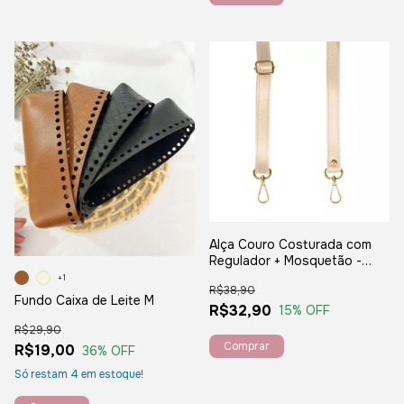
Alça Couro Costurada com
Regulador + Mosquetão -
Bege
+1
R$38,90
Fundo Caixa de Leite M
R$32,90
15
% OFF
R$29,90
R$19,00
36
% OFF
Só restam
4
em estoque!