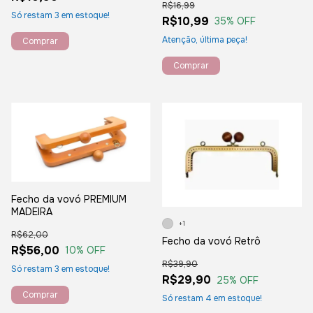
R$16,99
Só restam
3
em estoque!
R$10,99
35
% OFF
Atenção, última peça!
Comprar
Comprar
Fecho da vovó PREMIUM
MADEIRA
+1
R$62,00
Fecho da vovó Retrô
R$56,00
10
% OFF
R$39,90
Só restam
3
em estoque!
R$29,90
25
% OFF
Só restam
4
em estoque!