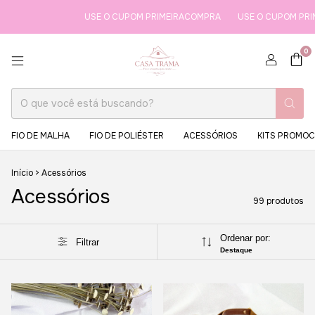
USE O CUPOM PRIMEIRACOMPRA
USE O CUPOM PRIMEIRACOMPRA
0
FIO DE MALHA
FIO DE POLIÉSTER
ACESSÓRIOS
KITS PROMOC
Início
>
Acessórios
Acessórios
99 produtos
Ordenar por:
Filtrar
Destaque