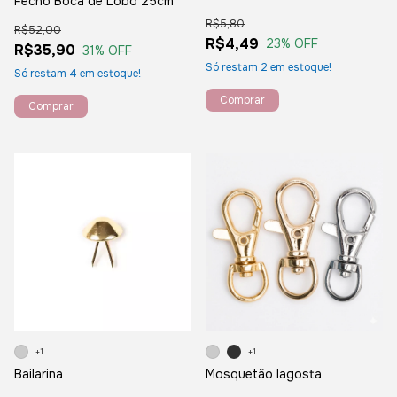
Fecho Boca de Lobo 25cm
R$5,80
R$52,00
R$4,49
23
% OFF
R$35,90
31
% OFF
Só restam
2
em estoque!
Só restam
4
em estoque!
Comprar
+1
+1
Bailarina
Mosquetão lagosta